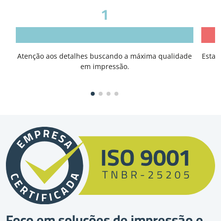
1
Atenção aos detalhes buscando a máxima qualidade
Estar
em impressão.
Foco em soluções de impressão e