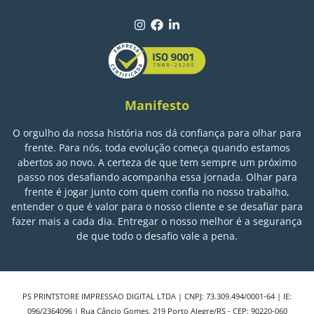
Manifesto
O orgulho da nossa história nos dá confiança para olhar para
frente. Para nós, toda evolução começa quando estamos
abertos ao novo. A certeza de que tem sempre um próximo
passo nos desafiando acompanha essa jornada. Olhar para
frente é jogar junto com quem confia no nosso trabalho,
entender o que é valor para o nosso cliente e se desafiar para
fazer mais a cada dia. Entregar o nosso melhor é a segurança
de que todo o desafio vale a pena.
PS PRINTSTORE IMPRESSAO DIGITAL LTDA | CNPJ: 73.309.494/0001-64 | IE:
096/2364096 | Rua Câncio Gomes, 219 Porto Alegre/RS - CEP: 90220-060