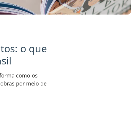
itos: o que
sil
à forma como os
m obras por meio de