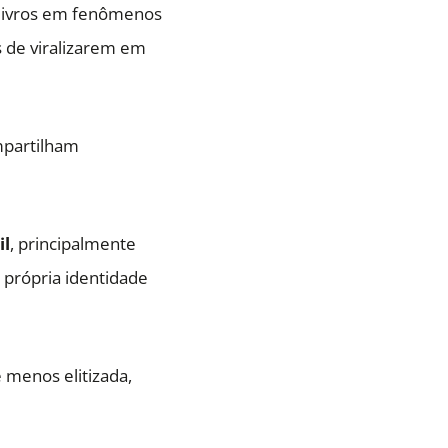
 livros em fenômenos
s de viralizarem em
mpartilham
il
, principalmente
 própria identidade
e menos elitizada,