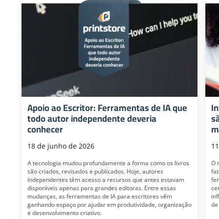
Apoio ao Escritor: Ferramentas de IA que
I
todo autor independente deveria
s
conhecer
m
18 de junho de 2026
11
A tecnologia mudou profundamente a forma como os livros
O 
são criados, revisados e publicados. Hoje, autores
fa
independentes têm acesso a recursos que antes estavam
fe
disponíveis apenas para grandes editoras. Entre essas
ce
mudanças, as ferramentas de IA para escritores vêm
in
ganhando espaço por ajudar em produtividade, organização
de
e desenvolvimento criativo.