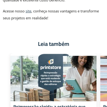
qualidade e excelente custo benefício.
Acesse nosso
site
, conheça nossas vantagens e transforme
seus projetos em realidade!
Leia também
Reimpressão rápida: a estratégia que
R