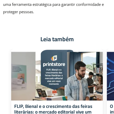
uma ferramenta estratégica para garantir conformidade e
proteger pessoas.
Leia também
FLIP, Bienal e o crescimento das feiras
O
literárias: o mercado editorial vive um
in