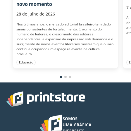
novo momento
7 
28 de julho de 2026
A 
de
Nos últimos anos, o mercado editorial brasileiro tem dado
au
sinais consistentes de fortalecimento. O aumento do
at
número de leitores, o crescimento das editoras
independentes, a expansão da impressão sob demanda e o
surgimento de novos eventos literários mostram que o livro
continua ocupando um espaço relevante na cultura
brasileira.
Educação
E
SOMOS
UMA GRÁFICA
DIFERENTE