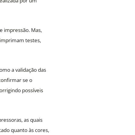
realizada por um
e impressão. Mas,
, imprimam testes,
como a validação das
confirmar se o
corrigindo possíveis
pressoras, as quais
ado quanto às cores,