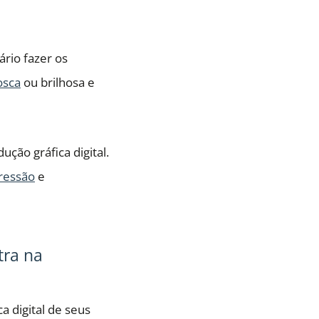
ário fazer os
osca
ou brilhosa e
ão gráfica digital.
ressão
e
tra na
a digital de seus