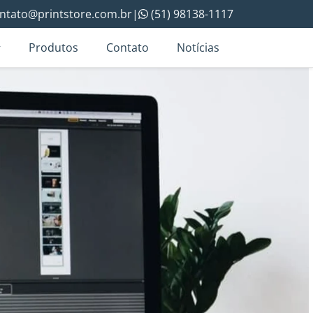
ntato@printstore.com.br
|
(51) 98138-1117
Produtos
Contato
Notícias