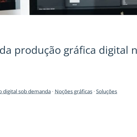
da produção gráfica digital 
o
 digital sob demanda
Noções gráficas
Soluções