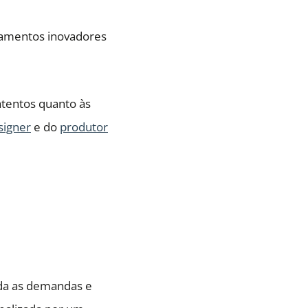
pamentos inovadores
atentos quanto às
signer
e do
produtor
da as demandas e