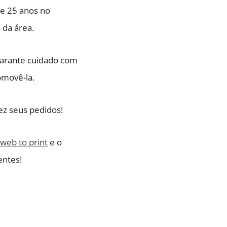
de 25 anos no
 da área.
garante cuidado com
omovê-la.
ez seus pedidos!
web to print
e o
entes!