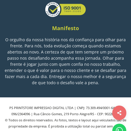
Manifesto
O orgulho da nossa história nos dá confiança para olhar para
frente. Para nós, toda evolução começa quando estamos
abertos ao novo. A certeza de que tem sempre um próximo
passo nos desafiando acompanha essa jornada. Olhar para
frente é jogar junto com quem confia no nosso trabalho,
entender o que é valor para o nosso cliente e se desafiar para
fazer mais a cada dia. Entregar o nosso melhor é a segurança
de que todo o desafio vale a pena.
PS PRINTSTORE IMPRESSAO DIGITAL LTDA | CNPJ: 73.309.494/0001-64 | IE:
096/2364096 | Rua Câncio Gomes, 219 Porto Alegre/RS - CEP: 90220-060
© Todos os direitos reservados. As fotos, textos e layout aqui veiculados são de
propriedade da empresa. É proibida a utilização total ou parcial sem nossa